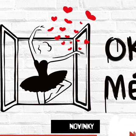
Novinky
N