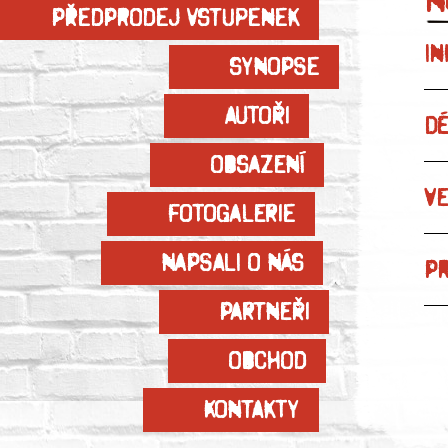
Předprodej vstupenek
IN
Synopse
Autoři
DÉ
Obsazení
VE
Fotogalerie
Napsali o nás
PR
Partneři
Obchod
Kontakty