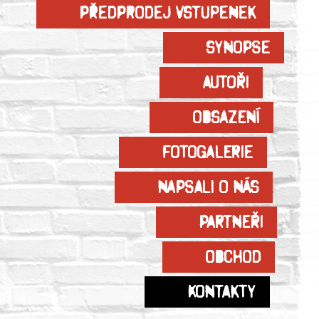
Předprodej vstupenek
Synopse
Autoři
Obsazení
Fotogalerie
Napsali o nás
Partneři
Obchod
Kontakty