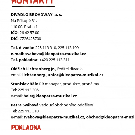
DIVADLO BROADWAY, a. s.
Na Příkopě 31,
110 00, Praha 1
IČO:
26 42 57 00
DIČ:
CZ26425700
Tel. divadla:
225 113 310, 225 113 199
e-mail:
svabova@kleopatra-muzikal.cz
Tel. pokladna:
+420 225 113 311
Oldřich Lichtenberg Jr.,
ředitel divadla
email:
lichtenberg.junior@kleopatra-muzikal.cz
Stanislav Běle
PR manager, produkce, pronájmy
Tel: 225 113 305
e-mail:
bele@kleopatra-muzikal.cz
Petra Švábová
vedoucí obchodního oddělení
Tel: 225 113 310
e-mail:
svabova@kleopatra-muzikal.cz,
obchod@kleopatra-muzik
POKLADNA