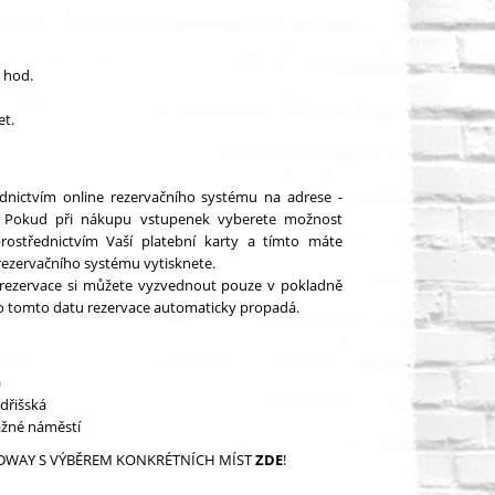
0 hod.
et.
ednictvím online rezervačního systému na adrese -
Pokud při nákupu vstupenek vyberete možnost
rostřednictvím Vaší platební karty a tímto máte
rezervačního systému vytisknete.
o rezervace si můžete vyzvednout pouze v pokladně
 Po tomto datu rezervace automaticky propadá.
)
ndřišská
ážné náměstí
ADWAY S VÝBĚREM KONKRÉTNÍCH MÍST
ZDE
!