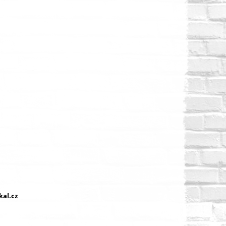
al.cz