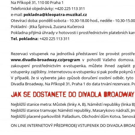
Na Příkopě 31, 110 00 Praha 1
Telefonické objednávky: +420 225 113 311
e-mail:
pokladna@kleopatra-muzikal.cz
Otevírací doba: pondělí-sobota - 10.30-18.00 hod., neděle - 10.30-15.0
Pokladní - Jitka Špírová, Zuzana Kučerová
Pokladna přijímá úhrady v hotovosti i prostřednictvím platebních kar
Tel. pokladna:
+420 225 113 311
Rezervaci vstupenek na jednotlivá představení lze provést prostř
www.divadlo-broadway.cz/program
v pohodlí Vašeho domova. 
zakoupení prostřednictvím e-vstupenka, můžete ihned zaplatit p
vstupenky zajištěny. Internetovou e-vstupenku si pak podle pokynů 
V případě, že si vyberete jako způsob doručení osobní odběr, tyt
Divadla Broadway, Na Příkopě 31, Praha 1 do data trvání rezervace.
JAK SE DOSTANETE DO DIVADLA BROADWAY
Nejbližší stanice metra: Můstek (linky A, B), Náměstí republiky (linka B
Nejbližší stanice tramvaje: Náměstí republiky, Masarykovo nádraží, Ji
Nejbližší placené parkoviště: Palladium, Obchodní dům Kotva, Senov
ON LINE INTERNETOVÝ PŘEDPRODEJ VSTUPENEK DO DIVADLA BRO