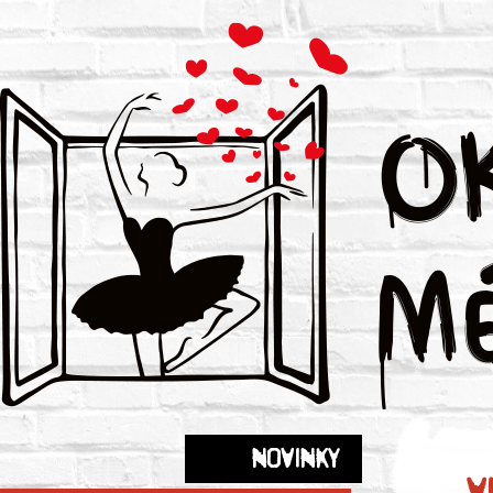
Novinky
V