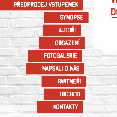
Předprodej vstupenek
d
Synopse
Autoři
Obsazení
Fotogalerie
Napsali o nás
Partneři
Obchod
Kontakty